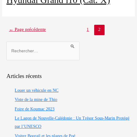
Nos agences
Clean & Co
←
Page précédente
1
2
Actualités
Articles récents
Mon compte
Louer un véhicule en NC
Viste de la mine de Thio
Foire de Koumac 2023
Le Lagon de Nouvelle-Calédonie : Un Trésor Sous-Marin Protégé
par l’UNESCO
Visitez Bourail et les plages de Poé