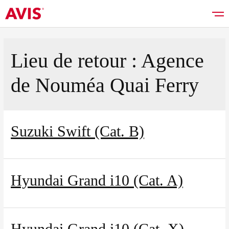
Lieu de retour :
Agence
de Nouméa Quai Ferry
Réserver
Bons plans
Suzuki Swift (Cat. B)
Liste des véhicules
Hyundai Grand i10 (Cat. A)
Services
Hyundai Grand i10 (Cat. X)