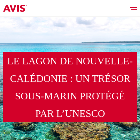
Réserver
LE LAGON DE NOUVELLE-
Bons plans
CALÉDONIE : UN TRÉSOR
SOUS-MARIN PROTÉGÉ
Liste des véhicules
PAR L’UNESCO
Services