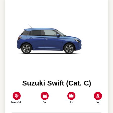
Nos agences
Clean & Co
Actualités
Mon compte
Suzuki Swift (Cat. C)
Non-AC
5x
1x
5x