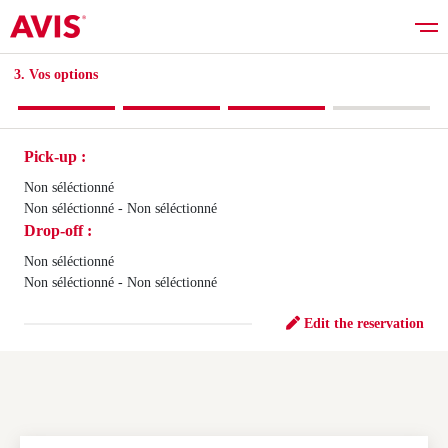
3. Vos options​
Pick-up :
Rent a car
Non séléctionné
Non séléctionné - Non séléctionné
Drop-off :
Good deals
Non séléctionné
Non séléctionné - Non séléctionné
Vehicles list
Edit the reservation
Services