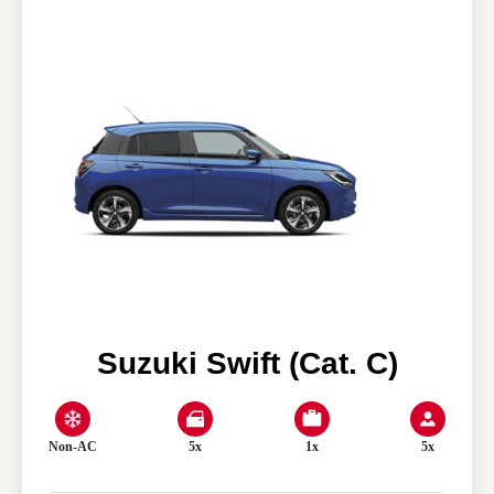
Our agencies
Clean & Co
News
My account
Suzuki Swift (Cat. C)
Non-AC
5x
1x
5x