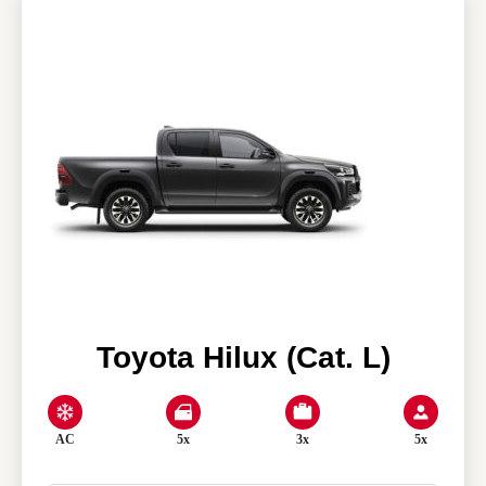
Nos agences
Clean & Co
Actualités
Mon compte
Toyota Hilux (Cat. L)
AC
5x
3x
5x