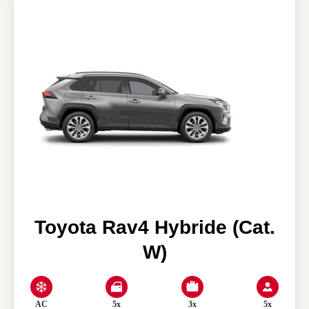
Nos agences
Clean & Co
Actualités
Mon compte
Toyota Rav4 Hybride (Cat.
W)
AC
5x
3x
5x