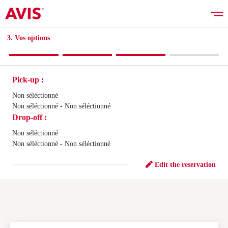
3. Vos options​
Pick-up :
Rent a car
Non séléctionné
Non séléctionné - Non séléctionné
Drop-off :
Good deals
Non séléctionné
Non séléctionné - Non séléctionné
Vehicles list
Edit the reservation
Services