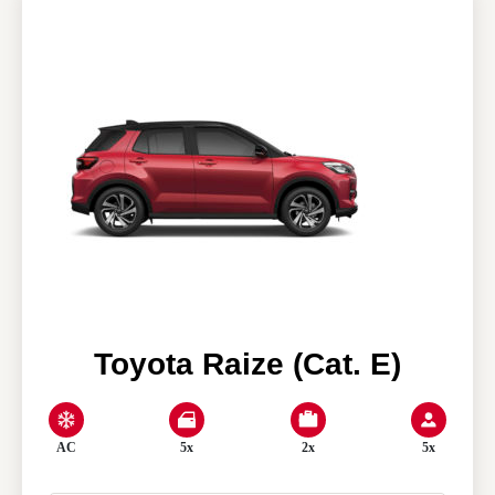
Our agencies
Clean & Co
News
My account
Toyota Raize (Cat. E)
AC
5x
2x
5x