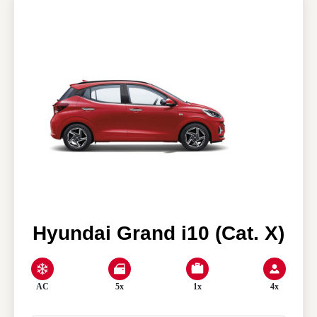
Our agencies
Clean & Co
News
My account
Hyundai Grand i10 (Cat. X)
AC
5x
1x
4x