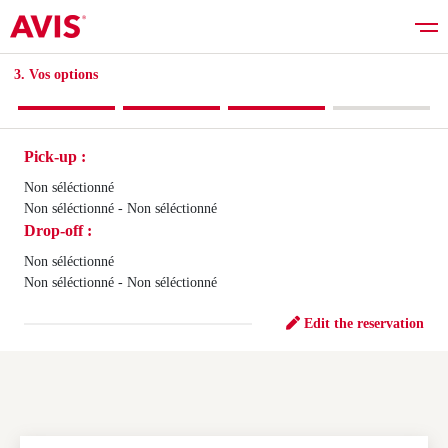
3. Vos options​
Pick-up :
Rent a car
Non séléctionné
Non séléctionné - Non séléctionné
Drop-off :
Good deals
Non séléctionné
Non séléctionné - Non séléctionné
Vehicles list
Edit the reservation
Services