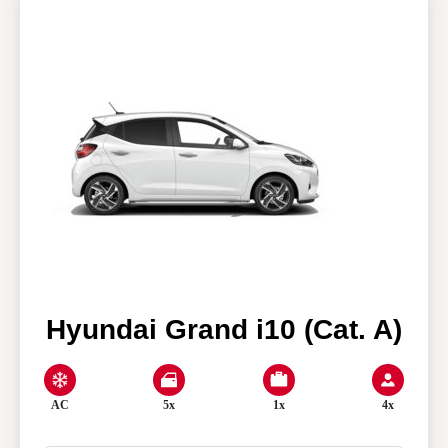
Nos agences
Clean & Co
Actualités
Mon compte
Hyundai Grand i10 (Cat. A)
AC
5x
1x
4x